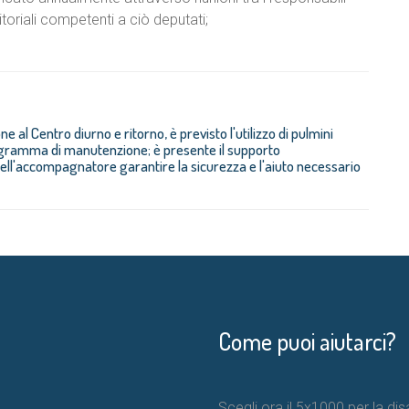
itoriali competenti a ciò deputati;
 al Centro diurno e ritorno, è previsto l'utilizzo di pulmini
ogramma di manutenzione; è presente il supporto
ell'accompagnatore garantire la sicurezza e l'aiuto necessario
Come puoi aiutarci?
Scegli ora il 5x1000 per la disa