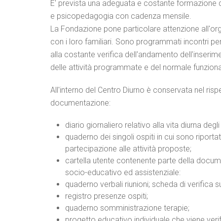
E' prevista una adeguata e costante formazione de
e psicopedagogia con cadenza mensile.
La Fondazione pone particolare attenzione all'orga
con i loro familiari. Sono programmati incontri peri
alla costante verifica dell'andamento dell'inserime
delle attività programmate e del normale funzion
All'interno del Centro Diurno è conservata nel risp
documentazione:
diario giornaliero relativo alla vita diurna degl
quaderno dei singoli ospiti in cui sono riportati 
partecipazione alle attività proposte;
cartella utente contenente parte della docum
socio-educativo ed assistenziale:
quaderno verbali riunioni; scheda di verifica su
registro presenze ospiti;
quaderno somministrazione terapie;
progetto educativo individuale che viene verif