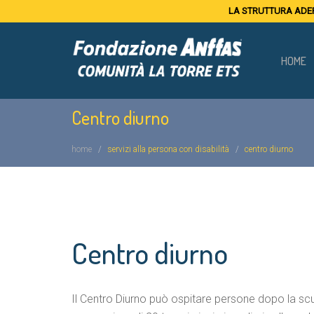
LA STRUTTURA ADER
HOME
Centro diurno
home
servizi alla persona con disabilità
centro diurno
Centro diurno
Il Centro Diurno può ospitare persone dopo la scuol