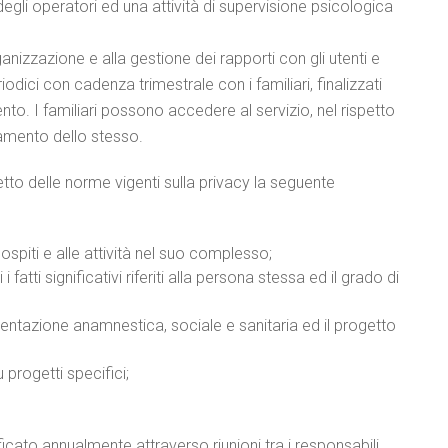
gli operatori ed una attività di supervisione psicologica
nizzazione e alla gestione dei rapporti con gli utenti e
odici con cadenza trimestrale con i familiari, finalizzati
nto. I familiari possono accedere al servizio, nel rispetto
amento dello stesso.
etto delle norme vigenti sulla privacy la seguente
i ospiti e alle attività nel suo complesso;
i fatti significativi riferiti alla persona stessa ed il grado di
entazione anamnestica, sociale e sanitaria ed il progetto
 progetti specifici;
icato annualmente attraverso riunioni tra i responsabili