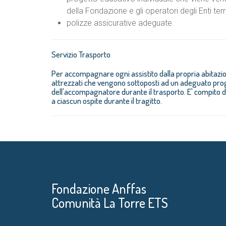
della Fondazione e gli operatori degli Enti terr
polizze assicurative adeguate.
Servizio Trasporto
Per accompagnare ogni assistito dalla propria abitazione
attrezzati che vengono sottoposti ad un adeguato pr
dell'accompagnatore durante il trasporto. E' compito d
a ciascun ospite durante il tragitto.
Fondazione Anffas
Comunità La Torre ETS