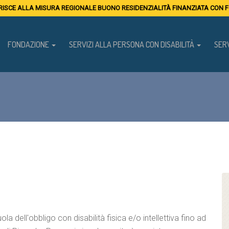
ISCE ALLA MISURA REGIONALE BUONO RESIDENZIALITÀ FINANZIATA CON FO
FONDAZIONE
SERVIZI ALLA PERSONA CON DISABILITÀ
SERV
a dell'obbligo con disabilità fisica e/o intellettiva fino ad