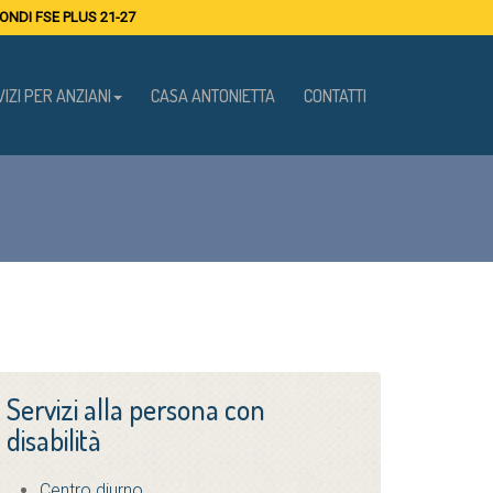
NDI FSE PLUS 21-27
IZI PER ANZIANI
CASA ANTONIETTA
CONTATTI
Servizi alla persona con
disabilità
Centro diurno